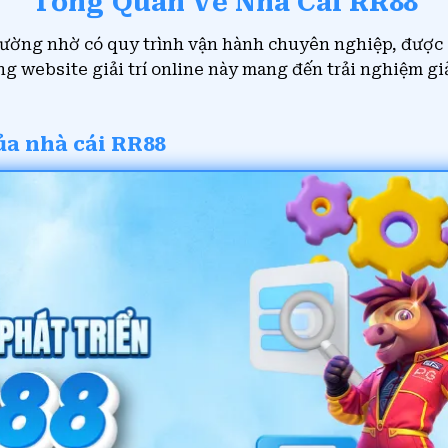
Tổng Quan Về Nhà Cái RR88
 trường nhờ có quy trình vận hành chuyên nghiệp, được
ảng website giải trí online này mang đến trải nghiệm gi
của nhà cái RR88