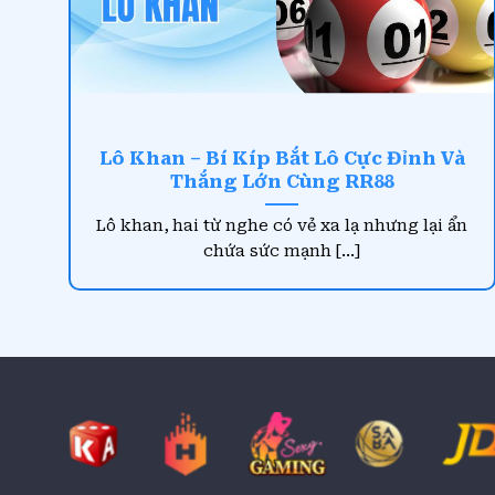
Hỗ trợ trực tuyến
Bảo mật thông tin
Tỷ lệ khách hàng quay lại
Những chứng từ pháp lý cho hoạt
Lô Khan – Bí Kíp Bắt Lô Cực Đỉnh Và
Thắng Lớn Cùng RR88
Lô khan, hai từ nghe có vẻ xa lạ nhưng lại ẩn
chứa sức mạnh [...]