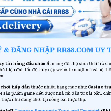
Ý & ĐĂNG NHẬP RR88.COM UY T
uy tín hàng đầu châu Á
, mang đến hệ sinh thái trò ch
chủ hiện đại, tốc độ truy cập website mượt mà và hệ th
m.
 chơi hấp dẫn
thuộc nhiều hạng mục như:
Casino trự
ỗi sản phẩm game đều được nhà cái đầu tư bài bản, chỉn
 thực như đang chơi tại sòng bài thực thụ.
áp bởi
Cagayan Economic Zone and Freeport
(Phi