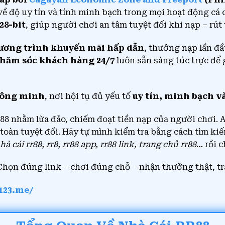
về độ uy tín và tính minh bạch trong mọi hoạt động cá 
28-bit
, giúp người chơi an tâm tuyệt đối khi nạp – rút 
ương trình khuyến mãi hấp dẫn
, thưởng nạp lần đầ
chăm sóc khách hàng 24/7
luôn sẵn sàng túc trực để
hông minh
, nơi hội tụ đủ yếu tố
uy tín, minh bạch v
 nhằm lừa đảo, chiếm đoạt tiền nạp của người chơi. An
toàn tuyệt đối. Hãy tự mình kiểm tra bằng cách tìm ki
à cái rr88, rr8, rr88 app, rr88 link, trang chủ rr88
… rồi 
Chọn đúng link – chơi đúng chỗ – nhận thưởng thật, trá
r123.me/