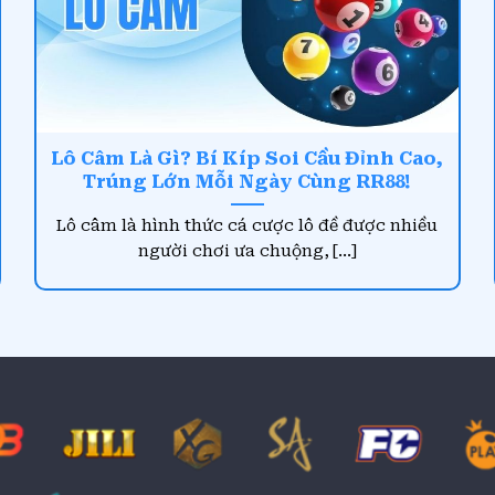
24/7
Chuẩn SSL 256-bit
75%
 động của nhà cái RR88
Lô Câm Là Gì? Bí Kíp Soi Cầu Đỉnh Cao,
Trúng Lớn Mỗi Ngày Cùng RR88!
Lô câm là hình thức cá cược lô đề được nhiều
người chơi ưa chuộng, [...]