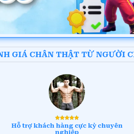
Quá trình phát triển của RR88
NH GIÁ CHÂN THẬT TỪ NGƯỜI C
casino giải trí trực tuyến uy tín hàng đầu, bắt đầu th
 sở pháp lý được cấp bởi các tổ chức quốc tế Philippin
.
ơng hiệu
RR88
tập trung vào việc hoàn thiện các thủ t
c tiêu của giai đoạn này là đảm bảo độ uy tín cho nền t
 dụng trên Android/iOS giúp người chơi truy cập mọi 
 đi cùng với đó là tích hợp thêm kênh nạp rút.
Hỗ trợ khách hàng cực kỳ chuyên
g dịch vụ, đồng thời điều chỉnh điều khoản sao cho phù
nghiệp